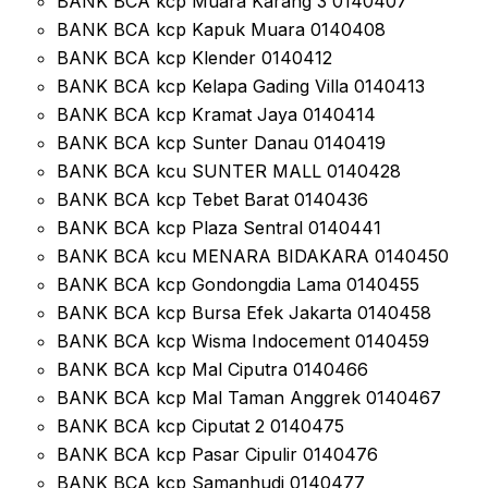
BANK BCA kcp Muara Karang 3 0140407
BANK BCA kcp Kapuk Muara 0140408
BANK BCA kcp Klender 0140412
BANK BCA kcp Kelapa Gading Villa 0140413
BANK BCA kcp Kramat Jaya 0140414
BANK BCA kcp Sunter Danau 0140419
BANK BCA kcu SUNTER MALL 0140428
BANK BCA kcp Tebet Barat 0140436
BANK BCA kcp Plaza Sentral 0140441
BANK BCA kcu MENARA BIDAKARA 0140450
BANK BCA kcp Gondongdia Lama 0140455
BANK BCA kcp Bursa Efek Jakarta 0140458
BANK BCA kcp Wisma Indocement 0140459
BANK BCA kcp Mal Ciputra 0140466
BANK BCA kcp Mal Taman Anggrek 0140467
BANK BCA kcp Ciputat 2 0140475
BANK BCA kcp Pasar Cipulir 0140476
BANK BCA kcp Samanhudi 0140477