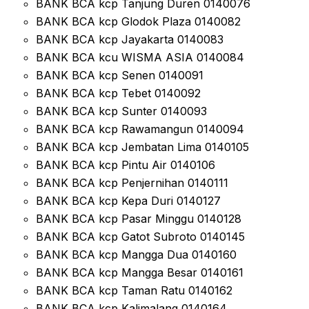
BANK BCA kcp Tanjung Duren 0140076
BANK BCA kcp Glodok Plaza 0140082
BANK BCA kcp Jayakarta 0140083
BANK BCA kcu WISMA ASIA 0140084
BANK BCA kcp Senen 0140091
BANK BCA kcp Tebet 0140092
BANK BCA kcp Sunter 0140093
BANK BCA kcp Rawamangun 0140094
BANK BCA kcp Jembatan Lima 0140105
BANK BCA kcp Pintu Air 0140106
BANK BCA kcp Penjernihan 0140111
BANK BCA kcp Kepa Duri 0140127
BANK BCA kcp Pasar Minggu 0140128
BANK BCA kcp Gatot Subroto 0140145
BANK BCA kcp Mangga Dua 0140160
BANK BCA kcp Mangga Besar 0140161
BANK BCA kcp Taman Ratu 0140162
BANK BCA kcp Kalimalang 0140164