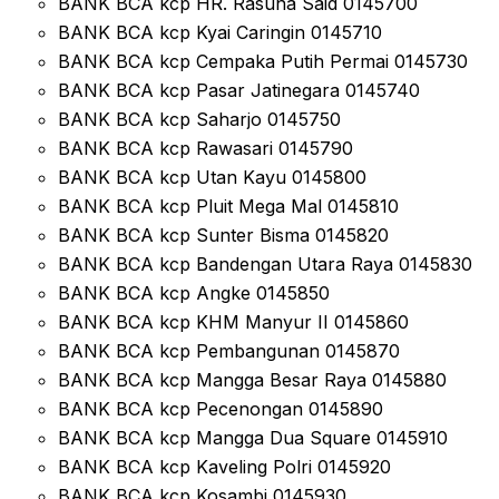
BANK BCA kcp HR. Rasuna Said 0145700
BANK BCA kcp Kyai Caringin 0145710
BANK BCA kcp Cempaka Putih Permai 0145730
BANK BCA kcp Pasar Jatinegara 0145740
BANK BCA kcp Saharjo 0145750
BANK BCA kcp Rawasari 0145790
BANK BCA kcp Utan Kayu 0145800
BANK BCA kcp Pluit Mega Mal 0145810
BANK BCA kcp Sunter Bisma 0145820
BANK BCA kcp Bandengan Utara Raya 0145830
BANK BCA kcp Angke 0145850
BANK BCA kcp KHM Manyur II 0145860
BANK BCA kcp Pembangunan 0145870
BANK BCA kcp Mangga Besar Raya 0145880
BANK BCA kcp Pecenongan 0145890
BANK BCA kcp Mangga Dua Square 0145910
BANK BCA kcp Kaveling Polri 0145920
BANK BCA kcp Kosambi 0145930