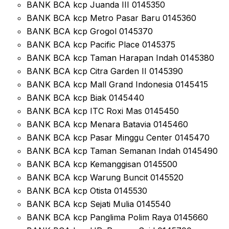
BANK BCA kcp Juanda III 0145350
BANK BCA kcp Metro Pasar Baru 0145360
BANK BCA kcp Grogol 0145370
BANK BCA kcp Pacific Place 0145375
BANK BCA kcp Taman Harapan Indah 0145380
BANK BCA kcp Citra Garden II 0145390
BANK BCA kcp Mall Grand Indonesia 0145415
BANK BCA kcp Biak 0145440
BANK BCA kcp ITC Roxi Mas 0145450
BANK BCA kcp Menara Batavia 0145460
BANK BCA kcp Pasar Minggu Center 0145470
BANK BCA kcp Taman Semanan Indah 0145490
BANK BCA kcp Kemanggisan 0145500
BANK BCA kcp Warung Buncit 0145520
BANK BCA kcp Otista 0145530
BANK BCA kcp Sejati Mulia 0145540
BANK BCA kcp Panglima Polim Raya 0145660