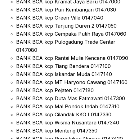
BANK BCA kcp Kramat Jaya Baru 0147000
BANK BCA kcp Puri Kembangan 0147030
BANK BCA kcp Green Ville 0147040
BANK BCA kcp Tanjung Duren 2 0147050
BANK BCA kcp Cempaka Putih Raya 0147060
BANK BCA kcp Pulogadung Trade Center
0147080
BANK BCA kcp Rantai Mulia Kencana 0147090
BANK BCA kcp Tiang Bendera 0147100
BANK BCA kcp Iskandar Muda 0147140
BANK BCA kcp MT Haryono Cawang 0147160
BANK BCA kcp Pejaten 0147180
BANK BCA kcp Duta Mas Fatmawati 0147300
BANK BCA kcp Mal Pondok Indah 0147310
BANK BCA kcp Cilandak KKO I 0147330
BANK BCA kcp Wisma Nusantara 0147340
BANK BCA kcp Menteng 0147350
BANK BCA kcp Percetakan Negara 0147420