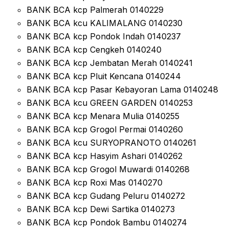
BANK BCA kcp Palmerah 0140229
BANK BCA kcu KALIMALANG 0140230
BANK BCA kcp Pondok Indah 0140237
BANK BCA kcp Cengkeh 0140240
BANK BCA kcp Jembatan Merah 0140241
BANK BCA kcp Pluit Kencana 0140244
BANK BCA kcp Pasar Kebayoran Lama 0140248
BANK BCA kcu GREEN GARDEN 0140253
BANK BCA kcp Menara Mulia 0140255
BANK BCA kcp Grogol Permai 0140260
BANK BCA kcu SURYOPRANOTO 0140261
BANK BCA kcp Hasyim Ashari 0140262
BANK BCA kcp Grogol Muwardi 0140268
BANK BCA kcp Roxi Mas 0140270
BANK BCA kcp Gudang Peluru 0140272
BANK BCA kcp Dewi Sartika 0140273
BANK BCA kcp Pondok Bambu 0140274