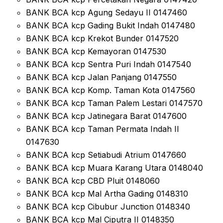
BANK BCA kcp Agung Sedayu II 0147460
BANK BCA kcp Gading Bukit Indah 0147480
BANK BCA kcp Krekot Bunder 0147520
BANK BCA kcp Kemayoran 0147530
BANK BCA kcp Sentra Puri Indah 0147540
BANK BCA kcp Jalan Panjang 0147550
BANK BCA kcp Komp. Taman Kota 0147560
BANK BCA kcp Taman Palem Lestari 0147570
BANK BCA kcp Jatinegara Barat 0147600
BANK BCA kcp Taman Permata Indah II
0147630
BANK BCA kcp Setiabudi Atrium 0147660
BANK BCA kcp Muara Karang Utara 0148040
BANK BCA kcp CBD Pluit 0148060
BANK BCA kcp Mal Artha Gading 0148310
BANK BCA kcp Cibubur Junction 0148340
BANK BCA kcp Mal Ciputra II 0148350