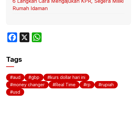
6 Langkah Cara Mengajukan KPR, Segera Miliki
Rumah Idaman
F
X
W
a
h
c
at
Tags
e
s
b
A
aud
gbp
kurs dollar hari ini
o
p
money changer
Real Time
rp
rupiah
usd
o
p
k