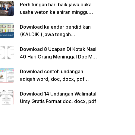
Perhitungan hari baik jawa buka
usaha weton kelahiran minggu
pon
Download kalender pendidikan
(KALDIK ) jawa tengah
2022/2023 pdf
Download 8 Ucapan Di Kotak Nasi
40 Hari Orang Meninggal Doc Ms.
Word Siap Edit
Download contoh undangan
aqiqah word, doc, docx, pdf
kosong siap edit
Download 14 Undangan Walimatul
Ursy Gratis Format doc, docx, pdf