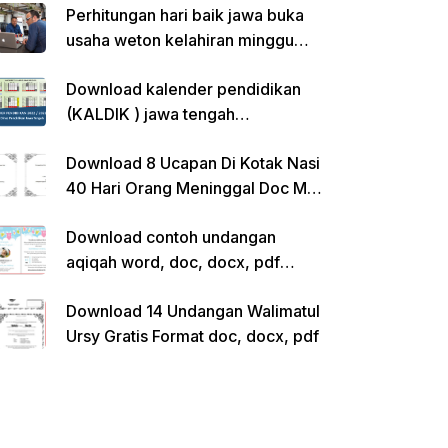
Perhitungan hari baik jawa buka
usaha weton kelahiran minggu
pon
Download kalender pendidikan
(KALDIK ) jawa tengah
2022/2023 pdf
Download 8 Ucapan Di Kotak Nasi
40 Hari Orang Meninggal Doc Ms.
Word Siap Edit
Download contoh undangan
aqiqah word, doc, docx, pdf
kosong siap edit
Download 14 Undangan Walimatul
Ursy Gratis Format doc, docx, pdf