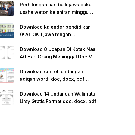
Perhitungan hari baik jawa buka
usaha weton kelahiran minggu
pon
Download kalender pendidikan
(KALDIK ) jawa tengah
2022/2023 pdf
Download 8 Ucapan Di Kotak Nasi
40 Hari Orang Meninggal Doc Ms.
Word Siap Edit
Download contoh undangan
aqiqah word, doc, docx, pdf
kosong siap edit
Download 14 Undangan Walimatul
Ursy Gratis Format doc, docx, pdf