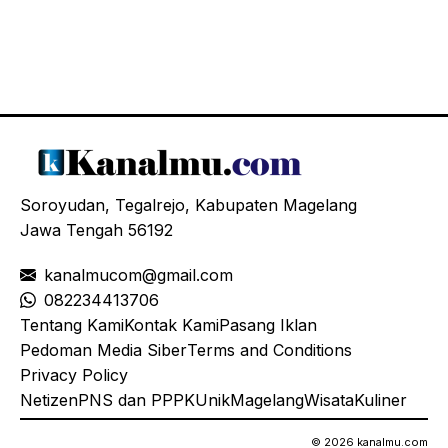
Soroyudan, Tegalrejo, Kabupaten Magelang
Jawa Tengah 56192
kanalmucom@gmail.com
08
2234413706
Tentang Kami
Kontak Kami
Pasang Iklan
Pedoman Media Siber
Terms and Conditions
Privacy Policy
Netizen
PNS dan PPPK
Unik
Magelang
Wisata
Kuliner
© 2026 kanalmu.com