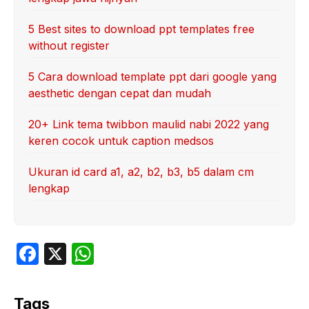
5 Best sites to download ppt templates free
without register
5 Cara download template ppt dari google yang
aesthetic dengan cepat dan mudah
20+ Link tema twibbon maulid nabi 2022 yang
keren cocok untuk caption medsos
Ukuran id card a1, a2, b2, b3, b5 dalam cm
lengkap
F
X
W
a
h
c
at
Tags