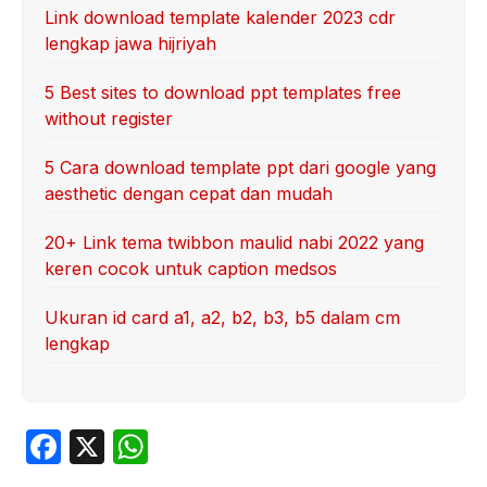
Link download template kalender 2023 cdr
lengkap jawa hijriyah
5 Best sites to download ppt templates free
without register
5 Cara download template ppt dari google yang
aesthetic dengan cepat dan mudah
20+ Link tema twibbon maulid nabi 2022 yang
keren cocok untuk caption medsos
Ukuran id card a1, a2, b2, b3, b5 dalam cm
lengkap
F
X
W
a
h