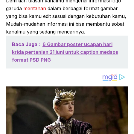
Demikian ulasan kanalmu mengenai informasi logo
garuda
mentahan
dalam berbagai format gambar
yang bisa kamu edit sesuai dengan kebutuhan kamu,
Mudah-mudahan informasi ini bisa membantu sobat
kanalmu yang sedang mencarinya.
Baca Juga :
6 Gambar poster ucapan hari
krida pertanian 21 juni untuk caption medsos
format PSD PNG