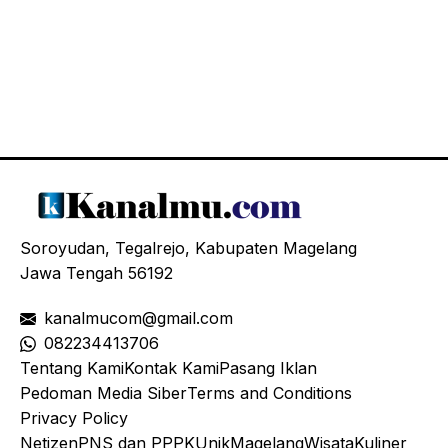
Soroyudan, Tegalrejo, Kabupaten Magelang
Jawa Tengah 56192
kanalmucom@gmail.com
08
2234413706
Tentang Kami
Kontak Kami
Pasang Iklan
Pedoman Media Siber
Terms and Conditions
Privacy Policy
Netizen
PNS dan PPPK
Unik
Magelang
Wisata
Kuliner