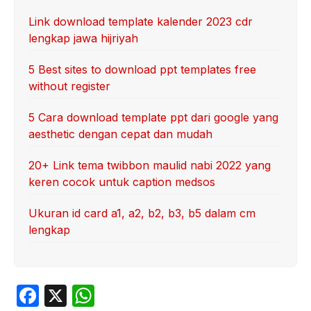
Link download template kalender 2023 cdr
lengkap jawa hijriyah
5 Best sites to download ppt templates free
without register
5 Cara download template ppt dari google yang
aesthetic dengan cepat dan mudah
20+ Link tema twibbon maulid nabi 2022 yang
keren cocok untuk caption medsos
Ukuran id card a1, a2, b2, b3, b5 dalam cm
lengkap
F
X
W