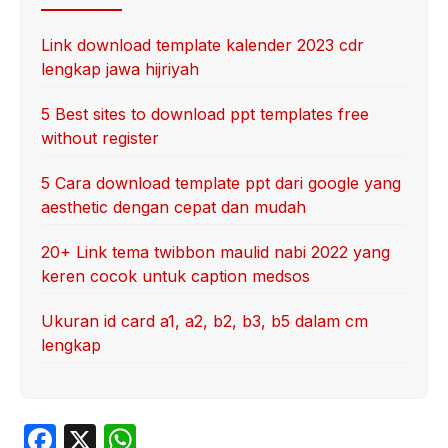
Link download template kalender 2023 cdr
lengkap jawa hijriyah
5 Best sites to download ppt templates free
without register
5 Cara download template ppt dari google yang
aesthetic dengan cepat dan mudah
20+ Link tema twibbon maulid nabi 2022 yang
keren cocok untuk caption medsos
Ukuran id card a1, a2, b2, b3, b5 dalam cm
lengkap
F
X
W