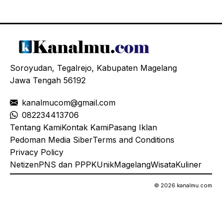
Soroyudan, Tegalrejo, Kabupaten Magelang
Jawa Tengah 56192
kanalmucom@gmail.com
08
2234413706
Tentang Kami
Kontak Kami
Pasang Iklan
Pedoman Media Siber
Terms and Conditions
Privacy Policy
Netizen
PNS dan PPPK
Unik
Magelang
Wisata
Kuliner
© 2026 kanalmu.com