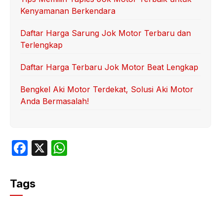
Kenyamanan Berkendara
Daftar Harga Sarung Jok Motor Terbaru dan
Terlengkap
Daftar Harga Terbaru Jok Motor Beat Lengkap
Bengkel Aki Motor Terdekat, Solusi Aki Motor
Anda Bermasalah!
F
X
W
a
h
c
at
Tags
e
s
b
A