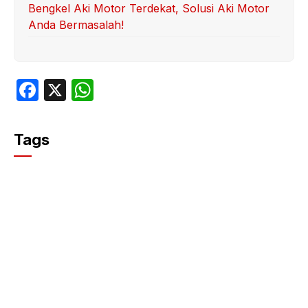
Bengkel Aki Motor Terdekat, Solusi Aki Motor
Anda Bermasalah!
F
X
W
a
h
c
at
Tags
e
s
b
A
o
p
o
p
k