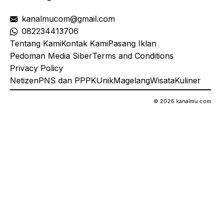
kanalmucom@gmail.com
08
2234413706
Tentang Kami
Kontak Kami
Pasang Iklan
Pedoman Media Siber
Terms and Conditions
Privacy Policy
Netizen
PNS dan PPPK
Unik
Magelang
Wisata
Kuliner
© 2026 kanalmu.com