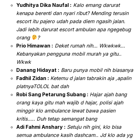
Yudhitya Dika Naufal :
Kalo emang darurat
kenapa berenti dan nyari ribut? Mending terusin
escort itu pajero udah pada diem ngasih jalan.
Jadi lebih darurat escort ambulan apa ngegebug
orang
?
Prio Himawan :
Deket rumah nih… Wkwkwk…
Kebanyakan pengguna mobil murah ya gitu..
Wkwk
Danang Hidayat :
Baru punya mobil nih biasanya
Fadhil Zidan :
Ketemu d jalan tabrakin aja ,apalin
platnyaTOLOL bat dah
Robi Sang Petarung Subang :
Hajar ajah bang
orang kaya gitu mah wajib d hajar, polisi ajah
minggir klo ambulance lewat bawa pasien
kritis….. Duh tetap semangat bang
Adi Fahmi Anshary :
Setuju nih gini, klo bisa
semua ambulance kasih dashcam.. Jd klo ada yg