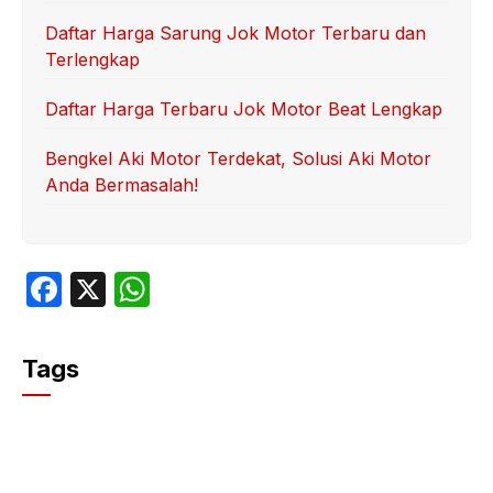
Daftar Harga Sarung Jok Motor Terbaru dan
Terlengkap
Daftar Harga Terbaru Jok Motor Beat Lengkap
Bengkel Aki Motor Terdekat, Solusi Aki Motor
Anda Bermasalah!
F
X
W
a
h
c
at
Tags
e
s
b
A
o
p