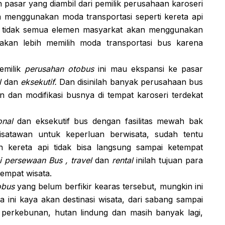
n pasar yang diambil dari pemilik perusahaan karoseri
 menggunakan moda transportasi seperti kereta api
n tidak semua elemen masyarkat akan menggunakan
 akan lebih memilih moda transportasi bus karena
emilik
perusahan otobus
ini mau ekspansi ke pasar
l
dan
eksekutif.
Dan disinilah banyak perusahaan bus
dan modifikasi busnya di tempat karoseri terdekat
onal
dan eksekutif bus dengan fasilitas mewah bak
wisatawan untuk keperluan berwisata, sudah tentu
an kereta api tidak bisa langsung sampai ketempat
si persewaan Bus , travel
dan
rental
inilah tujuan para
empat wisata.
obus
yang belum berfikir kearas tersebut, mungkin ini
a ini kaya akan destinasi wisata, dari sabang sampai
 perkebunan, hutan lindung dan masih banyak lagi,