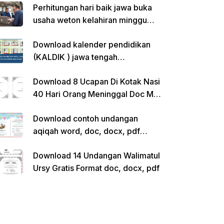
Perhitungan hari baik jawa buka
usaha weton kelahiran minggu
pon
Download kalender pendidikan
(KALDIK ) jawa tengah
2022/2023 pdf
Download 8 Ucapan Di Kotak Nasi
40 Hari Orang Meninggal Doc Ms.
Word Siap Edit
Download contoh undangan
aqiqah word, doc, docx, pdf
kosong siap edit
Download 14 Undangan Walimatul
Ursy Gratis Format doc, docx, pdf