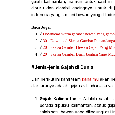
gajah kalimantan, namun untuk saat ini 
diburu dan diambil gadingnya untuk di
indonesia yang saat ini hewan yang dilindun
Baca Juga:
√
Download sketsa gambar hewan yang gam
√
30+ Download Sketsa Gambar Pemandanga
√
20+ Sketsa Gambar Hewan Gajah Yang Mu
√
20+ Sketsa Gambar Buah-buahan Yang Mu
#Jenis-jenis Gajah di Dunia
Dan berikut ini kami team
kanalmu
akan ber
diantaranya adalah gajah asli indonesia ya
Gajah Kalimantan
– Adalah salah sa
berada dipulau kalimantan, status gaj
salah satu hewan yang dilindungi asli i