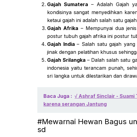
Gajah Sumatera
– Adalah Gajah yan
kondisinya sangat menyedihkan karena
ketaui gajah ini adalah salah satu gaja
Gajah Afrika
– Mempunyai dua jenis 
postur tubuh gajah afrika ini postur tu
Gajah India
– Salah satu gajah yang
jinak dengan pelatihan khusus sehing
Gajah Srilangka
– Dalah salah satu g
indonesia yaitu terancam punah, sehi
sri langka untuk dilestarikan dan dira
Baca Juga :
√ Ashraf Sinclair - Suami
karena serangan Jantung
#Mewarnai Hewan Bagus unt
sd