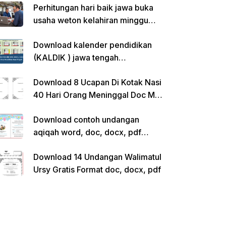
Perhitungan hari baik jawa buka
usaha weton kelahiran minggu
pon
Download kalender pendidikan
(KALDIK ) jawa tengah
2022/2023 pdf
Download 8 Ucapan Di Kotak Nasi
40 Hari Orang Meninggal Doc Ms.
Word Siap Edit
Download contoh undangan
aqiqah word, doc, docx, pdf
kosong siap edit
Download 14 Undangan Walimatul
Ursy Gratis Format doc, docx, pdf