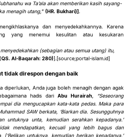
 Subhanahu wa Ta’ala akan memberikan kasih sayang-
ka menagih utang,
”
(HR. Bukhari)]
.
mengikhlaskanya dan menyedekahkannya. Karena
ng yang menemui kesulitan atau kesukaran
menyedekahkan (sebagian atau semua utang) itu,
(
QS. Al-Baqarah: 280)
].
[source;portal-islam.id]
 tidak direspon dengan baik
sa diperlukan, Anda juga boleh menagih dengan agak
ebagaimana hadis dari
Abu Hurairah
,
“Seseorang
ampai dia mengucapkan kata-kata pedas. Maka para
Muhammad SAW berkata, ‘Biarkan dia. Sesungguhnya
an untuknya unta, kemudian serahkan kepadanya.’
tidak mendapatkan, kecuali yang lebih bagus dan
[‘Belikan untuknya, kemudian berikan kepadanya.’