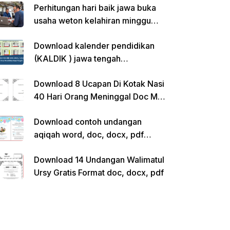
Perhitungan hari baik jawa buka
usaha weton kelahiran minggu
pon
Download kalender pendidikan
(KALDIK ) jawa tengah
2022/2023 pdf
Download 8 Ucapan Di Kotak Nasi
40 Hari Orang Meninggal Doc Ms.
Word Siap Edit
Download contoh undangan
aqiqah word, doc, docx, pdf
kosong siap edit
Download 14 Undangan Walimatul
Ursy Gratis Format doc, docx, pdf