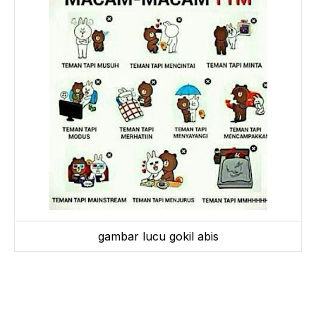
gambar lucu gokil abis