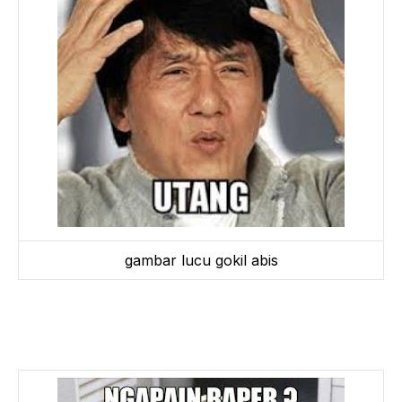
gambar lucu gokil abis