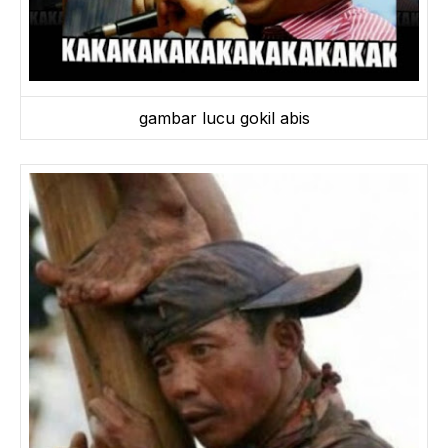
gambar lucu gokil abis