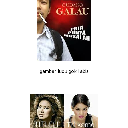
gambar lucu gokil abis