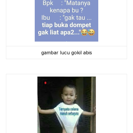
gambar lucu gokil abis