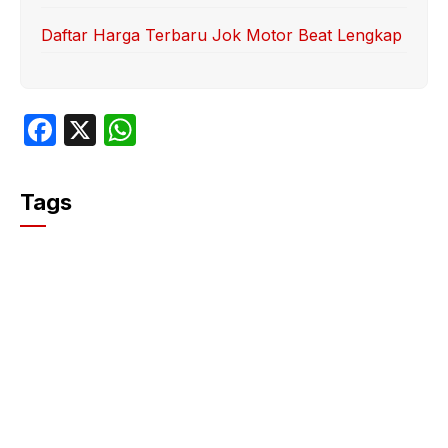
Daftar Harga Terbaru Jok Motor Beat Lengkap
F
X
W
a
h
c
at
Tags
e
s
b
A
o
p
o
p
k