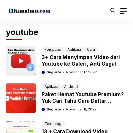
Langsung
ke
isi
youtube
komputer
Aplikasi
Cara
3+ Cara Menyimpan Video dari
Youtube ke Galeri, Anti Gagal
Sugiarto
November 17, 2022
Aplikasi
Android
Paket Hemat Youtube Premium?
Yuk Cari Tahu Cara Daftar
Youtube Premium Keluarga
Sugiarto
November 11, 2022
Teknologi
13 + Cara Download Video