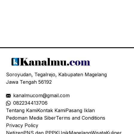
Soroyudan, Tegalrejo, Kabupaten Magelang
Jawa Tengah 56192
kanalmucom@gmail.com
08
2234413706
Tentang Kami
Kontak Kami
Pasang Iklan
Pedoman Media Siber
Terms and Conditions
Privacy Policy
Netizen
PNS dan PPPK
Unik
Magelang
Wisata
Kuliner