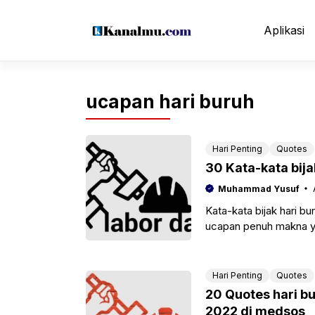
Langsung
ke
Aplikasi
isi
ucapan hari buruh
Hari Penting
Quotes
30 Kata-kata bij
Muhammad Yusuf
Kata-kata bijak hari 
ucapan penuh makna yan
media sosial
Hari Penting
Quotes
20 Quotes hari bu
2022 di medsos