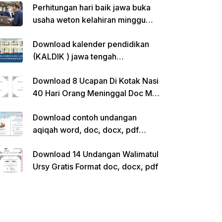
Perhitungan hari baik jawa buka
usaha weton kelahiran minggu
pon
Download kalender pendidikan
(KALDIK ) jawa tengah
2022/2023 pdf
Download 8 Ucapan Di Kotak Nasi
40 Hari Orang Meninggal Doc Ms.
Word Siap Edit
Download contoh undangan
aqiqah word, doc, docx, pdf
kosong siap edit
Download 14 Undangan Walimatul
Ursy Gratis Format doc, docx, pdf