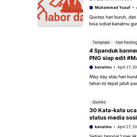
Muhammad Yusuf
Quotes hari buruh, dar
bisa sobat kanalmu gu
yang akan dilaksanaka
Template
Hari Pentin
4 Spanduk banner
PNG siap edit #
kanalmu
April 27, 2
May day atau hari buruh
tahun ini tepat jatuh 
Quotes
30 Kata-kata uca
status media sosi
kanalmu
April 27, 2
Setiap tanggal 1 mei ak