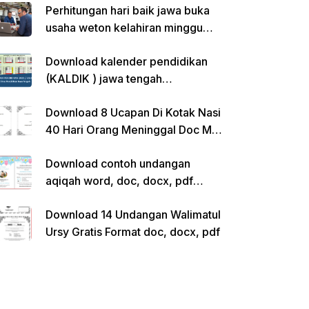
Perhitungan hari baik jawa buka
usaha weton kelahiran minggu
pon
Download kalender pendidikan
(KALDIK ) jawa tengah
2022/2023 pdf
Download 8 Ucapan Di Kotak Nasi
40 Hari Orang Meninggal Doc Ms.
Word Siap Edit
Download contoh undangan
aqiqah word, doc, docx, pdf
kosong siap edit
Download 14 Undangan Walimatul
Ursy Gratis Format doc, docx, pdf