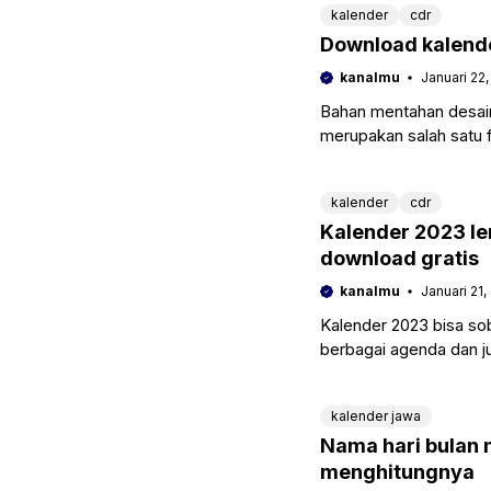
kalender
cdr
Download kalende
kanalmu
Januari 22
Bahan mentahan desain
merupakan salah satu f
itu skala
kalender
cdr
Kalender 2023 len
download gratis
kanalmu
Januari 21,
Kalender 2023 bisa so
berbagai agenda dan ju
akademik. Tentunya d
kalender jawa
Nama hari bulan 
menghitungnya