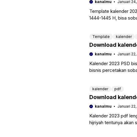
kanalmu
Januari 24
Template kalender 2023
1444-1445 H, bisa soba
kanalmu yang
Template
kalender
Download kalende
kanalmu
Januari 22
Kalender 2023 PSD bisa
bisnis percetakan sob
sampel yang cukup
kalender
pdf
Download kalende
kanalmu
Januari 22
Kalender 2023 pdf len
hijriyah tentunya aka
pada tahun ini. Seperti