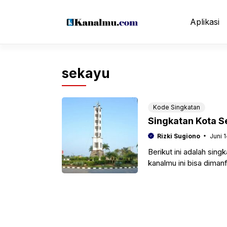
Langsung
ke
Aplikasi
isi
sekayu
Kode Singkatan
Singkatan Kota S
Rizki Sugiono
Juni 
Berikut ini adalah sing
kanalmu ini bisa dima
penelitian, karya