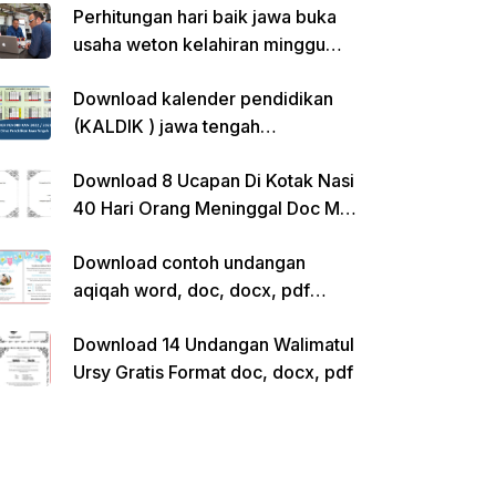
Perhitungan hari baik jawa buka
usaha weton kelahiran minggu
pon
Download kalender pendidikan
(KALDIK ) jawa tengah
2022/2023 pdf
Download 8 Ucapan Di Kotak Nasi
40 Hari Orang Meninggal Doc Ms.
Word Siap Edit
Download contoh undangan
aqiqah word, doc, docx, pdf
kosong siap edit
Download 14 Undangan Walimatul
Ursy Gratis Format doc, docx, pdf