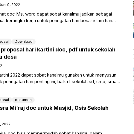
Juni 9, 2022
rmat doc Ms. word dapat sobat kanalmu jadikan sebagai
t kerangka kerja untuk peringatan hari besar islam hari
posal
Download
roposal hari kartini doc, pdf untuk sekolah
a desa
22
kartini 2022 dapat sobat kanalmu gunakan untuk menyusun
peringatan hari penting ini, baik di sekolah sd, smp, sma,
posal
dokumen
sra Mi’raj doc untuk Masjid, Osis Sekolah
, 2022
miraj doc bisa mempermudah sobat kanalmu dalam