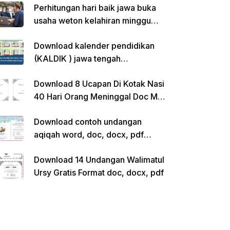
Perhitungan hari baik jawa buka
usaha weton kelahiran minggu
pon
Download kalender pendidikan
(KALDIK ) jawa tengah
2022/2023 pdf
Download 8 Ucapan Di Kotak Nasi
40 Hari Orang Meninggal Doc Ms.
Word Siap Edit
Download contoh undangan
aqiqah word, doc, docx, pdf
kosong siap edit
Download 14 Undangan Walimatul
Ursy Gratis Format doc, docx, pdf