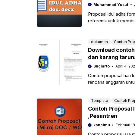
Muhammad Yusuf
Proposal idul adha fo
referensi untuk membua
raya qurban.
dokumen
Contoh Pro
Download contoh p
dan karang tarun
Sugiarto
April 4, 20
Contoh proposal hari 
rencana anggaran untuk 
smk
Template
Contoh Pro
Contoh Proposal I
,Pesantren
kanalmu
Februari 18
Contoh proposal isra 