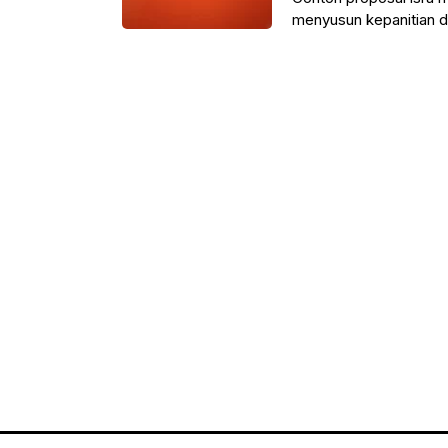
menyusun kepanitian 
besar islam di tahun 14