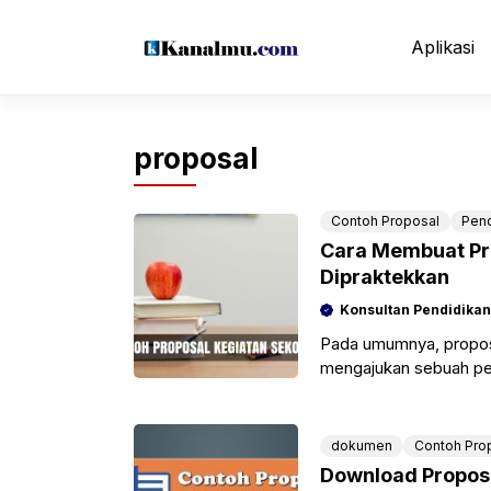
Langsung
ke
Aplikasi
isi
proposal
Contoh Proposal
Pend
Cara Membuat Pr
Dipraktekkan
Konsultan Pendidikan
Pada umumnya, proposa
mengajukan sebuah pe
saja penjelasan meng
dokumen
Contoh Pro
Download Proposa