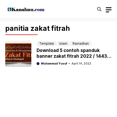
Langsung
ke
isi
panitia zakat fitrah
Template
Islam
Ramadhan
Download 5 contoh spanduk
banner zakat fitrah 2022 / 1443 h
cdr dan psd photoshop
Muhammad Yusuf
April 14, 2022