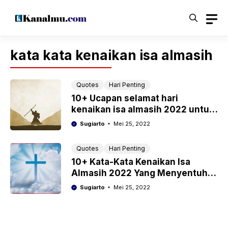
Langsung
ke
isi
kata kata kenaikan isa almasih
Quotes
Hari Penting
10+ Ucapan selamat hari
kenaikan isa almasih 2022 untuk
keluarga dan teman
Sugiarto
Mei 25, 2022
Quotes
Hari Penting
10+ Kata-Kata Kenaikan Isa
Almasih 2022 Yang Menyentuh
Hati Untuk Status di Medsos
Sugiarto
Mei 25, 2022