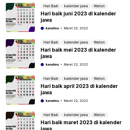
Hari Baik
kalender jawa
Weton
Hari baik juni 2023 di kalender
jawa
kanalmu
Maret 22, 2022
Hari Baik
kalender jawa
Weton
Hari baik mei 2023 di kalender
jawa
kanalmu
Maret 22, 2022
Hari Baik
kalender jawa
Weton
Hari baik april 2023 di kalender
jawa
kanalmu
Maret 22, 2022
Hari Baik
kalender jawa
Weton
Hari baik maret 2023 di kalender
jawa