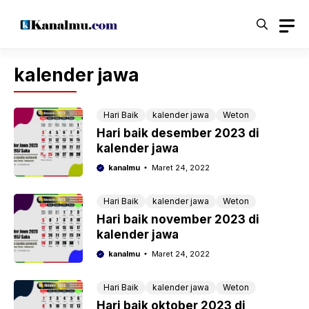
Langsung
ke
isi
kalender jawa
Hari Baik
kalender jawa
Weton
Hari baik desember 2023 di
kalender jawa
kanalmu
Maret 24, 2022
Hari Baik
kalender jawa
Weton
Hari baik november 2023 di
kalender jawa
kanalmu
Maret 24, 2022
Hari Baik
kalender jawa
Weton
Hari baik oktober 2023 di