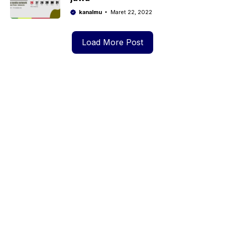
kanalmu
Maret 22, 2022
Load More Post