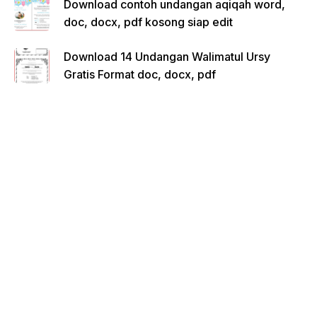
Download contoh undangan aqiqah word,
doc, docx, pdf kosong siap edit
Download 14 Undangan Walimatul Ursy
Gratis Format doc, docx, pdf