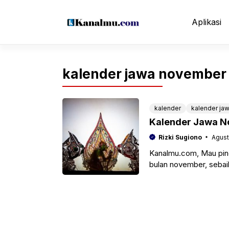
Langsung
ke
Aplikasi
isi
kalender jawa november
kalender
kalender ja
Kalender Jawa N
Rizki Sugiono
Agust
Kanalmu.com, Mau pin
bulan november, sebai
menentukan hari baik 