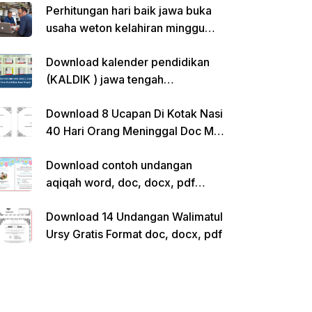
Perhitungan hari baik jawa buka
usaha weton kelahiran minggu
pon
Download kalender pendidikan
(KALDIK ) jawa tengah
2022/2023 pdf
Download 8 Ucapan Di Kotak Nasi
40 Hari Orang Meninggal Doc Ms.
Word Siap Edit
Download contoh undangan
aqiqah word, doc, docx, pdf
kosong siap edit
Download 14 Undangan Walimatul
Ursy Gratis Format doc, docx, pdf