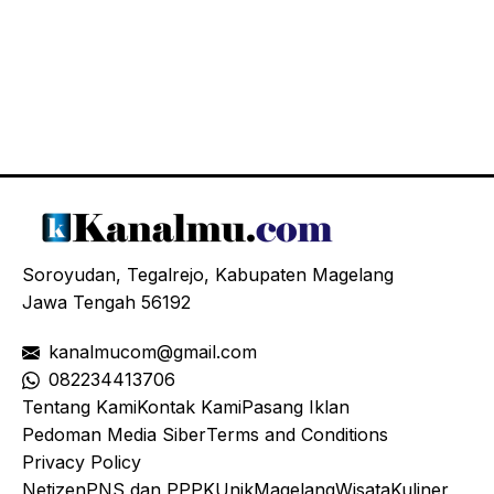
Soroyudan, Tegalrejo, Kabupaten Magelang
Jawa Tengah 56192
kanalmucom@gmail.com
08
2234413706
Tentang Kami
Kontak Kami
Pasang Iklan
Pedoman Media Siber
Terms and Conditions
Privacy Policy
Netizen
PNS dan PPPK
Unik
Magelang
Wisata
Kuliner