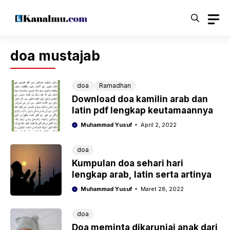
Langsung
ke
isi
doa mustajab
doa
Ramadhan
Download doa kamilin arab dan
latin pdf lengkap keutamaannya
Muhammad Yusuf
April 2, 2022
doa
Kumpulan doa sehari hari
lengkap arab, latin serta artinya
Muhammad Yusuf
Maret 28, 2022
doa
Doa meminta dikaruniai anak dari