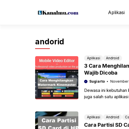
Langsung
ke
Aplikasi
isi
andorid
Aplikasi
Android
3 Cara Menghila
Wajib Dicoba
Sugiarto
November 
Dewasa ini kebutuhan k
juga salah satu aplikas
Namun bagi
Aplikasi
Android
Ca
Cara Partisi SD C