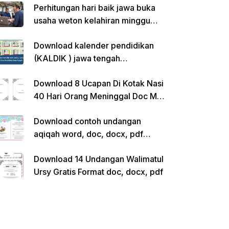
Perhitungan hari baik jawa buka
usaha weton kelahiran minggu
pon
Download kalender pendidikan
(KALDIK ) jawa tengah
2022/2023 pdf
Download 8 Ucapan Di Kotak Nasi
40 Hari Orang Meninggal Doc Ms.
Word Siap Edit
Download contoh undangan
aqiqah word, doc, docx, pdf
kosong siap edit
Download 14 Undangan Walimatul
Ursy Gratis Format doc, docx, pdf