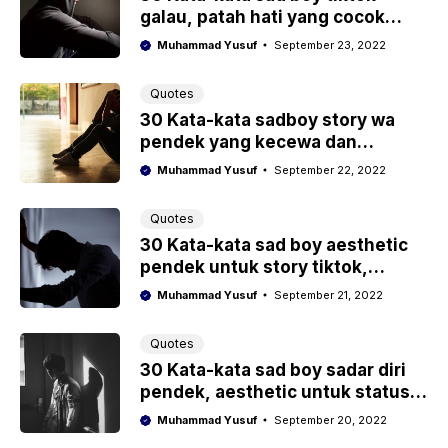
galau, patah hati yang cocok
untuk caption
Muhammad Yusuf
September 23, 2022
Quotes
30 Kata-kata sadboy story wa
pendek yang kecewa dan
menyesal
Muhammad Yusuf
September 22, 2022
Quotes
30 Kata-kata sad boy aesthetic
pendek untuk story tiktok,
instagram, whatsapp lengkap
Muhammad Yusuf
September 21, 2022
Quotes
30 Kata-kata sad boy sadar diri
pendek, aesthetic untuk status
tiktok, whatsapp, instagram
Muhammad Yusuf
September 20, 2022