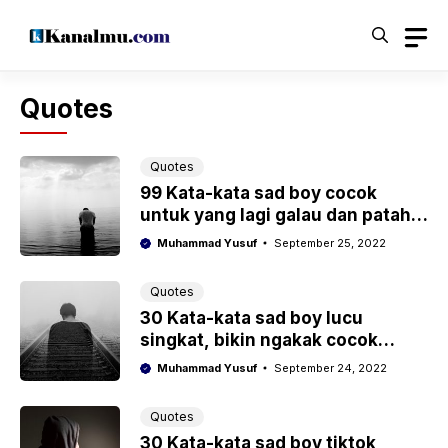
Langsung
ke
isi
Quotes
Quotes
99 Kata-kata sad boy cocok
untuk yang lagi galau dan patah
hati
Muhammad Yusuf
September 25, 2022
Quotes
30 Kata-kata sad boy lucu
singkat, bikin ngakak cocok
untuk medsos
Muhammad Yusuf
September 24, 2022
Quotes
30 Kata-kata sad boy tiktok