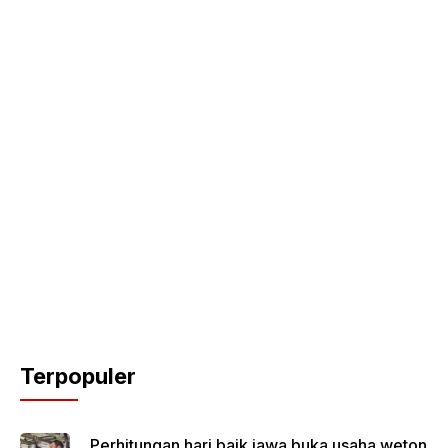
Terpopuler
Perhitungan hari baik jawa buka usaha weton