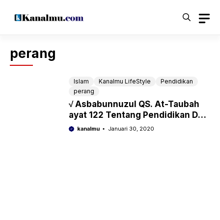
Langsung
ke
isi
perang
Islam
Kanalmu LifeStyle
Pendidikan
perang
√ Asbabunnuzul QS. At-Taubah
ayat 122 Tentang Pendidikan Dan
Perang
kanalmu
Januari 30, 2020