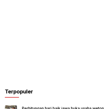
Terpopuler
Perhitungan hari baik jawa buka usaha weton