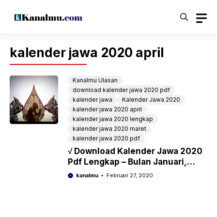
Langsung
ke
isi
kalender jawa 2020 april
Kanalmu Ulasan
download kalender jawa 2020 pdf
kalender jawa
Kalender Jawa 2020
kalender jawa 2020 april
kalender jawa 2020 lengkap
kalender jawa 2020 maret
kalender jawa 2020 pdf
√ Download Kalender Jawa 2020
Pdf Lengkap – Bulan Januari,
februari, Maret, April, Mei, Juni,
kanalmu
Februari 27, 2020
Juli, Agustus, Spetember,
Oktober, November, Desember