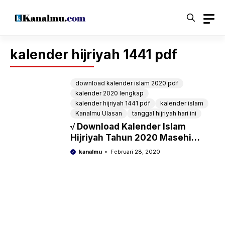
Langsung
ke
isi
kalender hijriyah 1441 pdf
download kalender islam 2020 pdf
kalender 2020 lengkap
kalender hijriyah 1441 pdf
kalender islam
Kanalmu Ulasan
tanggal hijriyah hari ini
√ Download Kalender Islam
Hijriyah Tahun 2020 Masehi
1441-1442 H Pdf Lengkap
kanalmu
Februari 28, 2020