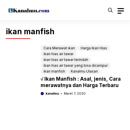
Langsung
ke
isi
ikan manfish
Cara Merawat ikan
Harga Ikan Hias
ikan hias air tawar
ikan hias air tawar terindah
ikan hias air tawar yang bisa dicampur
ikan manfish
Kanalmu Ulasan
√ Ikan Manfish : Asal, jenis, Cara
merawatnya dan Harga Terbaru
kanalmu
Maret 7, 2020