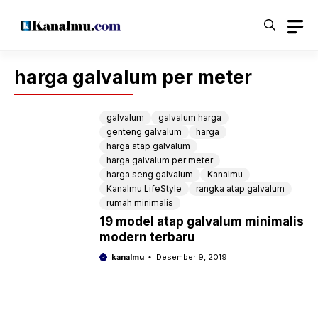
Langsung
ke
isi
harga galvalum per meter
galvalum
galvalum harga
genteng galvalum
harga
harga atap galvalum
harga galvalum per meter
harga seng galvalum
Kanalmu
Kanalmu LifeStyle
rangka atap galvalum
rumah minimalis
19 model atap galvalum minimalis
modern terbaru
kanalmu
Desember 9, 2019