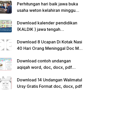
Perhitungan hari baik jawa buka
usaha weton kelahiran minggu
pon
Download kalender pendidikan
(KALDIK ) jawa tengah
2022/2023 pdf
Download 8 Ucapan Di Kotak Nasi
40 Hari Orang Meninggal Doc Ms.
Word Siap Edit
Download contoh undangan
aqiqah word, doc, docx, pdf
kosong siap edit
Download 14 Undangan Walimatul
Ursy Gratis Format doc, docx, pdf