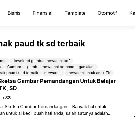
Bisnis
Finansial
Template
Otomotif
Ka
k paud tk sd terbaik
rnai
download gambar mewarnai pdf
a
Gambar
gambar mewarnai pemandangan alam
k paud tk sd terbaik
mewarnai
mewarnai untuk anak TK
Sketsa Gambar Pemandangan Untuk Belajar
TK, SD
8, 2020
i Sketsa Gambar Pemandangan – Banyak hal untuk
untuk si kecil buah hati anda, salah satunya adalah
ari belajar mewarnai