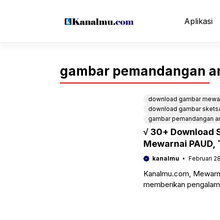
Langsung
ke
Aplikasi
isi
gambar pemandangan ana
download gambar mewa
download gambar skets
gambar pemandangan ana
√ 30+ Download 
Mewarnai PAUD, 
kanalmu
Februari 2
Kanalmu.com, Mewarna
memberikan pengalaman 
bagaimana anda mengaj