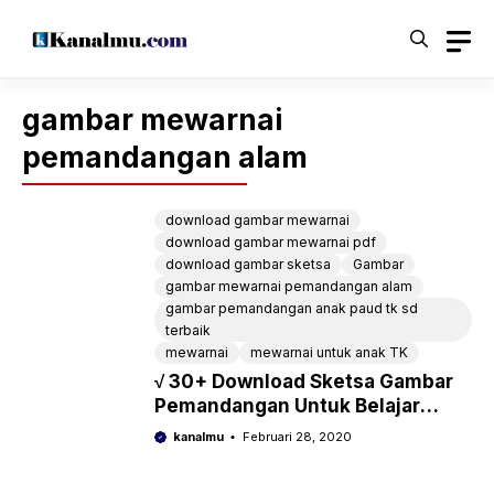
Langsung
ke
isi
gambar mewarnai
pemandangan alam
download gambar mewarnai
download gambar mewarnai pdf
download gambar sketsa
Gambar
gambar mewarnai pemandangan alam
gambar pemandangan anak paud tk sd
terbaik
mewarnai
mewarnai untuk anak TK
√ 30+ Download Sketsa Gambar
Pemandangan Untuk Belajar
Mewarnai PAUD, TK, SD
kanalmu
Februari 28, 2020