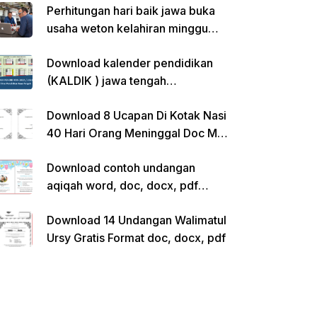
Perhitungan hari baik jawa buka
usaha weton kelahiran minggu
pon
Download kalender pendidikan
(KALDIK ) jawa tengah
2022/2023 pdf
Download 8 Ucapan Di Kotak Nasi
40 Hari Orang Meninggal Doc Ms.
Word Siap Edit
Download contoh undangan
aqiqah word, doc, docx, pdf
kosong siap edit
Download 14 Undangan Walimatul
Ursy Gratis Format doc, docx, pdf