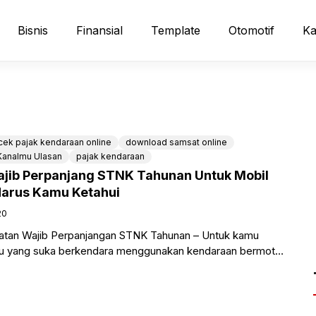
Bisnis
Finansial
Template
Otomotif
Ka
cek pajak kendaraan online
download samsat online
Kanalmu Ulasan
pajak kendaraan
ajib Perpanjang STNK Tahunan Untuk Mobil
Harus Kamu Ketahui
20
atan Wajib Perpanjangan STNK Tahunan – Untuk kamu
mu yang suka berkendara menggunakan kendaraan bermotor
a membayar pajak kendaraan tidak