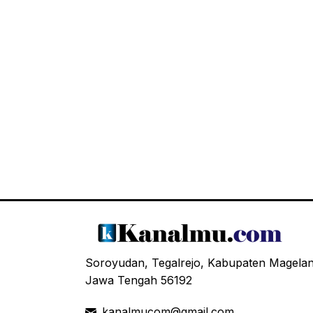
Soroyudan, Tegalrejo, Kabupaten Magela
Jawa Tengah 56192
kanalmucom@gmail.com