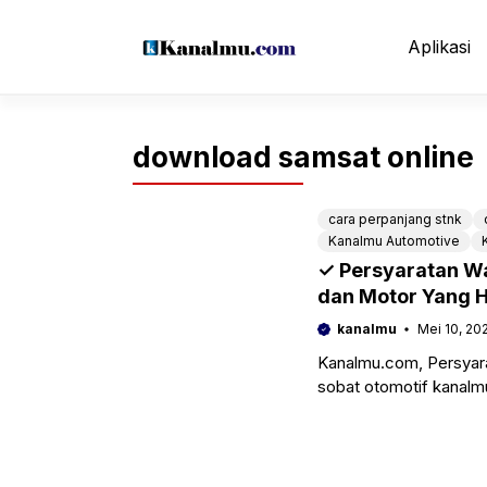
Langsung
ke
Aplikasi
isi
download samsat online
cara perpanjang stnk
Kanalmu Automotive
✓ Persyaratan W
dan Motor Yang 
kanalmu
Mei 10, 20
Kanalmu.com, Persyar
sobat otomotif kanal
mobil, motor sebaikny