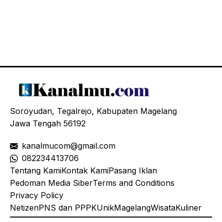
Soroyudan, Tegalrejo, Kabupaten Magelang
Jawa Tengah 56192
kanalmucom@gmail.com
08
2234413706
Tentang Kami
Kontak Kami
Pasang Iklan
Pedoman Media Siber
Terms and Conditions
Privacy Policy
Netizen
PNS dan PPPK
Unik
Magelang
Wisata
Kuliner