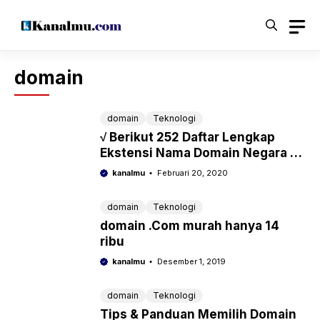
Langsung
ke
isi
domain
domain
Teknologi
√ Berikut 252 Daftar Lengkap
Ekstensi Nama Domain Negara Di
Seluruh Dunia
kanalmu
Februari 20, 2020
domain
Teknologi
domain .Com murah hanya 14
ribu
kanalmu
Desember 1, 2019
domain
Teknologi
Tips & Panduan Memilih Domain