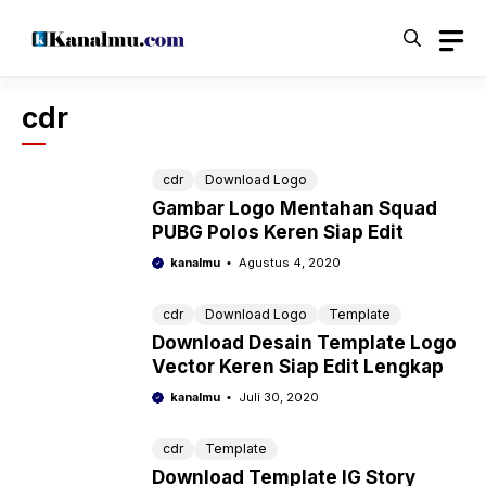
Langsung
ke
isi
cdr
cdr
Download Logo
Gambar Logo Mentahan Squad
PUBG Polos Keren Siap Edit
kanalmu
Agustus 4, 2020
cdr
Download Logo
Template
Download Desain Template Logo
Vector Keren Siap Edit Lengkap
kanalmu
Juli 30, 2020
cdr
Template
Download Template IG Story