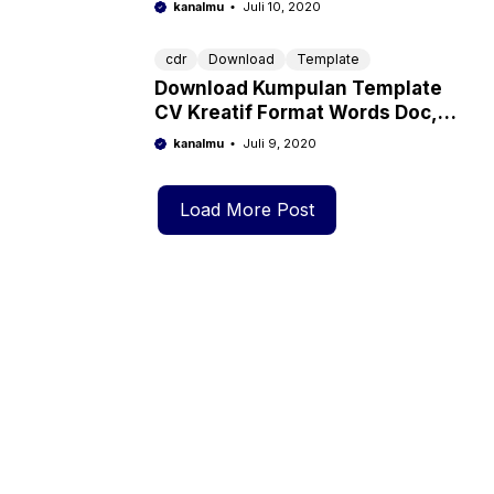
dan Sepak Bola (Format
kanalmu
Juli 10, 2020
Photoshop PSD)
cdr
Download
Template
Download Kumpulan Template
CV Kreatif Format Words Doc,
Coreldraw CDR Siap di Edit
kanalmu
Juli 9, 2020
Load More Post