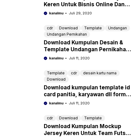
Keren Untuk Bisnis Online Dan
Wedding
kanalmu
Juli 29, 2020
cdr
Download
Template
Undangan
Undangan Pernikahan
Download Kumpulan Desain &
Template Undangan Pernikahan
Format DOC Bisa di Edit
kanalmu
Juli 11, 2020
Template
cdr
desain kartu nama
Download
Download kumpulan template id
card panitia, karyawan dll format
word, cdr, psd lengkap siap edit
kanalmu
Juli 11, 2020
cdr
Download
Template
Download Kumpulan Mockup
Jersey Keren Untuk Team Futsal