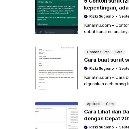
5 Contoh surat iz
kepentingan, ada
Rizki Sugiono
Septe
Kanalmu.com – Contoh s
sobat kanalmu anaknya
sakit, aca kepentingan
Contoh Surat
Cara
Cara buat surat 
Rizki Sugiono
Septe
Kanalmu.com – Cara bu
digunakan oleh orang t
mengikuti pelajaran
Aplikasi
Cara
Cara Lihat dan Da
dengan Cepat 20
Rizki Sugiono
Septe