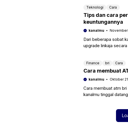
Teknologi
Cara
Tips dan cara per
keuntungannya
kanalmu
November 1
Dari beberapa sobat k
upgrade linkaja secara
adalah sangat
Finance
bri
Cara
Cara membuat AT
kanalmu
Oktober 21
Cara membuat atm bri 
kanalmu tinggal datan
pembuatan ATM pasti
Lo