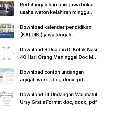
Perhitungan hari baik jawa buka
usaha weton kelahiran minggu
pon
Download kalender pendidikan
(KALDIK ) jawa tengah
2022/2023 pdf
Download 8 Ucapan Di Kotak Nasi
40 Hari Orang Meninggal Doc Ms.
Word Siap Edit
Download contoh undangan
aqiqah word, doc, docx, pdf
kosong siap edit
Download 14 Undangan Walimatul
Ursy Gratis Format doc, docx, pdf