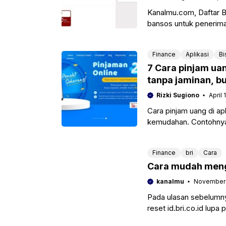
Kanalmu.com, Daftar B
bansos untuk penerima
apakah kamu
Finance
Aplikasi
Bi
7 Cara pinjam uan
tanpa jaminan, b
Rizki Sugiono
April 
Cara pinjam uang di ap
kemudahan. Contohnya, k
Dana
Finance
bri
Cara
Cara mudah menga
kanalmu
November 
Pada ulasan sebelumn
reset id.bri.co.id lupa 
terblokir brimo.