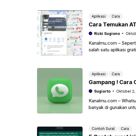
membutuhkan Cara Me
Aplikasi
Cara
Cara Temukan AT
Rizki Sugiono
Oktob
Kanalmu.com – Sepert
salah satu aplikasi gra
mencari lokasi ATM
Aplikasi
Cara
Gampang ! Cara 
Sugiarto
Oktober 2,
Kanalmu.com – WhatsAp
banyak di gunakan untu
dengan pekerjaan.
Contoh Surat
Cara