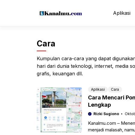
Langsung
ke
Aplikasi
isi
Cara
Kumpulan cara-cara yang dapat digunakan
hari dari dunia teknologi, internet, media 
grafis, keuangan dll.
Aplikasi
Cara
Cara Mencari Po
Lengkap
Rizki Sugiono
Oktob
Kanalmu.com – Menemuk
menjadi malasah, namun