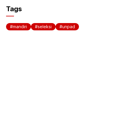
c
at
Tags
e
s
b
A
mandiri
seleksi
unpad
o
p
o
p
k