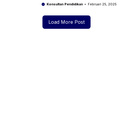
Pendidikan Impian
Konsultan Pendidikan
Februari 25, 2025
Load More Post