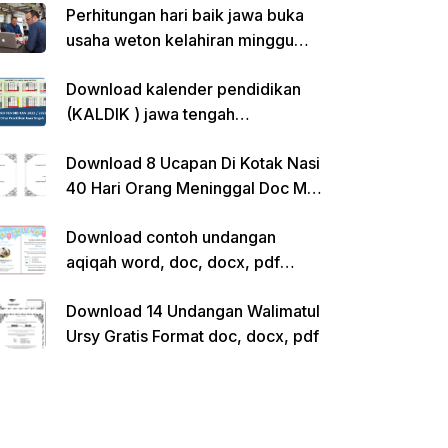
Perhitungan hari baik jawa buka
usaha weton kelahiran minggu
pon
Download kalender pendidikan
(KALDIK ) jawa tengah
2022/2023 pdf
Download 8 Ucapan Di Kotak Nasi
40 Hari Orang Meninggal Doc Ms.
Word Siap Edit
Download contoh undangan
aqiqah word, doc, docx, pdf
kosong siap edit
Download 14 Undangan Walimatul
Ursy Gratis Format doc, docx, pdf