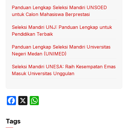
Panduan Lengkap Seleksi Mandiri UNSOED
untuk Calon Mahasiswa Berprestasi
Seleksi Mandiri UNJ: Panduan Lengkap untuk
Pendidikan Terbaik
Panduan Lengkap Seleksi Mandiri Universitas
Negeri Medan (UNIMED)
Seleksi Mandiri UNESA: Raih Kesempatan Emas
Masuk Universitas Unggulan
F
X
W
a
h
c
at
Tags
e
s