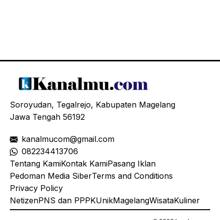
Soroyudan, Tegalrejo, Kabupaten Magelang
Jawa Tengah 56192
kanalmucom@gmail.com
08
2234413706
Tentang Kami
Kontak Kami
Pasang Iklan
Pedoman Media Siber
Terms and Conditions
Privacy Policy
Netizen
PNS dan PPPK
Unik
Magelang
Wisata
Kuliner