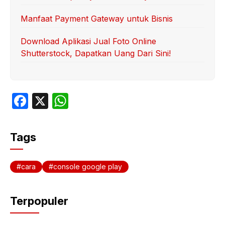
Manfaat Payment Gateway untuk Bisnis
Download Aplikasi Jual Foto Online
Shutterstock, Dapatkan Uang Dari Sini!
F
X
W
a
h
c
at
Tags
e
s
b
A
cara
console google play
o
p
o
p
Terpopuler
k