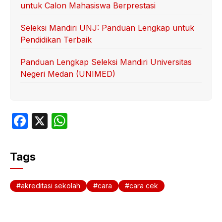
untuk Calon Mahasiswa Berprestasi
Seleksi Mandiri UNJ: Panduan Lengkap untuk
Pendidikan Terbaik
Panduan Lengkap Seleksi Mandiri Universitas
Negeri Medan (UNIMED)
F
X
W
a
h
c
at
Tags
e
s
b
A
akreditasi sekolah
cara
cara cek
o
p
o
p