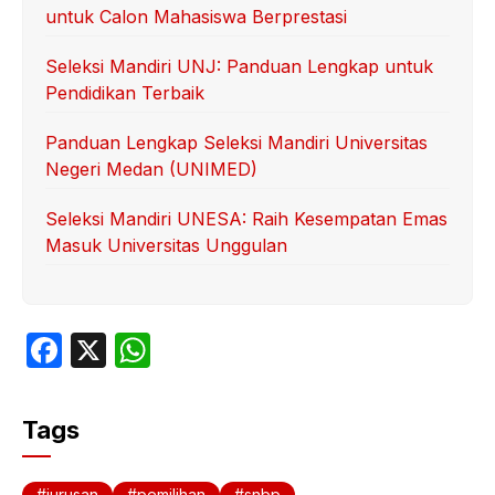
untuk Calon Mahasiswa Berprestasi
Seleksi Mandiri UNJ: Panduan Lengkap untuk
Pendidikan Terbaik
Panduan Lengkap Seleksi Mandiri Universitas
Negeri Medan (UNIMED)
Seleksi Mandiri UNESA: Raih Kesempatan Emas
Masuk Universitas Unggulan
F
X
W
a
h
c
at
Tags
e
s
b
A
jurusan
pemilihan
snbp