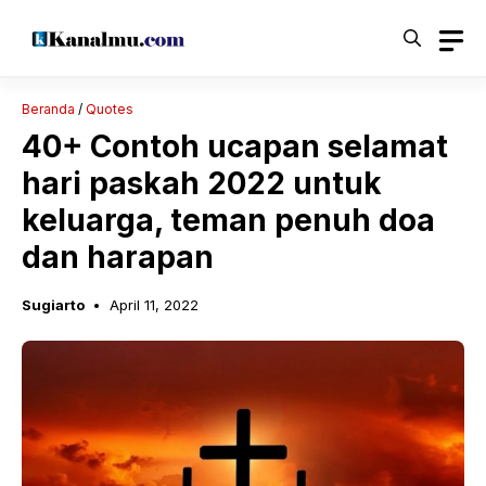
Langsung
ke
isi
Beranda
/
Quotes
40+ Contoh ucapan selamat
hari paskah 2022 untuk
keluarga, teman penuh doa
dan harapan
Sugiarto
April 11, 2022